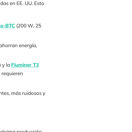
ndas en EE. UU. Esto
lo-BTC
(200 W, 25
ahorran energía,
 y la
Fluminer T3
o requieren
ntes, más ruidosos y
a máxima producción