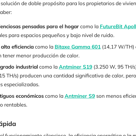
 solución de doble propósito para los propietarios de vivie
saber:
lenciosas pensadas para el hogar
como la
FutureBit Apol
les para espacios pequeños y bajo nivel de ruido.
alta eficiencia
como la
Bitaxe Gamma 601
(14,17 W/TH) 
 tener menor producción de calor.
grado industrial
como la
Antminer S19
(3.250 W, 95 TH/s)
15 TH/s) producen una cantidad significativa de calor, per
s especializadas.
tiguos económicos
como la
Antminer S9
son menos eficie
 rentables.
ápida
 el funcionamiento silencioso, la eficiencia energética o l