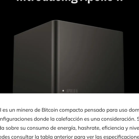
 II es un minero de Bitcoin compacto pensado para uso dom
figuraciones donde la calefacción es una consideración. S
a sobre su consumo de energía, hashrate, eficiencia y nive
des consultar la tabla anterior para ver las especificaciones