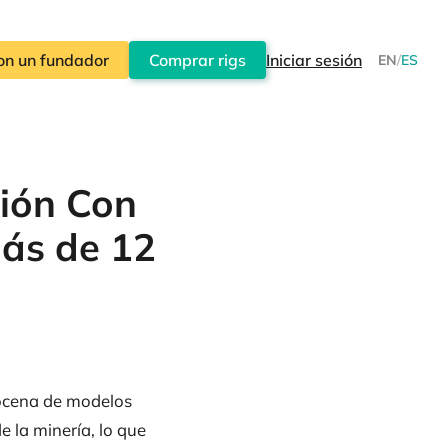
on un fundador
Comprar rigs
Iniciar sesión
EN
/
ES
ción Con
Más de 12
docena de modelos
 la minería, lo que